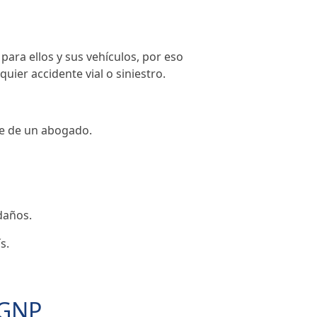
ara ellos y sus vehículos, por eso
ier accidente vial o siniestro.
ite de un abogado.
daños.
s.
 GNP